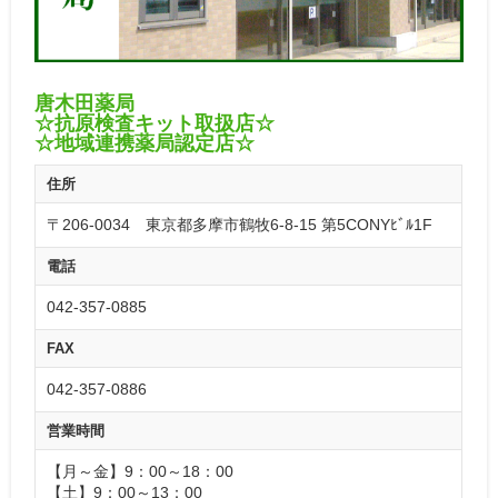
唐木田薬局
☆抗原検査キット取扱店☆
☆地域連携薬局認定店☆
住所
〒206-0034 東京都多摩市鶴牧6-8-15 第5CONYﾋﾞﾙ1F
電話
042-357-0885
FAX
042-357-0886
営業時間
【月～金】9：00～18：00
【土】9：00～13：00