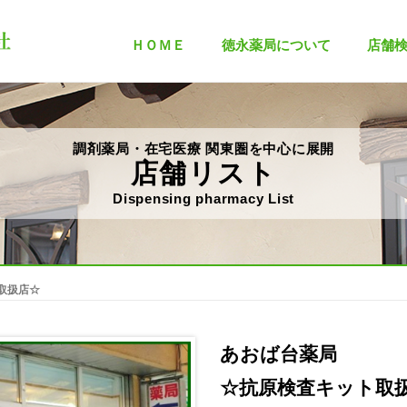
ＨＯＭＥ
徳永薬局について
店舗
調剤薬局・在宅医療 関東圏を中心に展開
店舗リスト
Dispensing pharmacy List
取扱店☆
あおば台薬局
☆抗原検査キット取