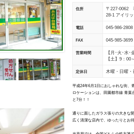
〒227-00
住所
28-1 アイ
045-986-2808
電話
045-985-3699
FAX
【月･火･水･金
営業時間
【土】9：00～
木曜・日曜・
定休日
平成24年6月1日におしゃれな街、
ロケーションは、田園都市線 青葉
と7分！！
通りに面したガラス張りの大きな
広く清潔な店内で、ゆったりとお
当薬局では、全国どちらの処方箋