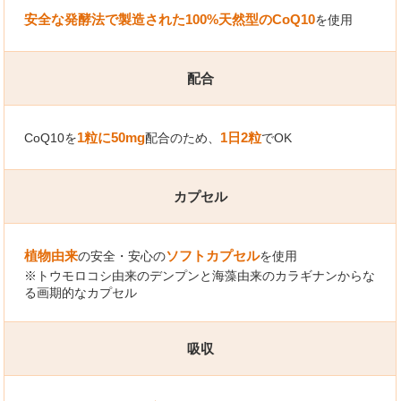
安全な発酵法で製造された100%天然型のCoQ10
を使用
配合
1粒に50mg
1日2粒
CoQ10を
配合のため、
でOK
カプセル
植物由来
ソフトカプセル
の安全・安心の
を使用
※トウモロコシ由来のデンプンと海藻由来のカラギナンからな
る画期的なカプセル
吸収