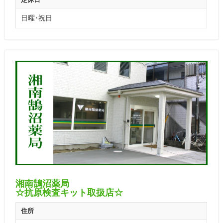
日曜･祝日
湘南鵠沼薬局
☆抗原検査キット取扱店☆
住所