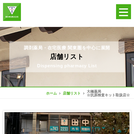
調剤薬局・在宅医療 関東圏を中心に展開
店舗リスト
Dispensing pharmacy List
大橋薬局
ホーム
店舗リスト
☆抗原検査キット取扱店☆