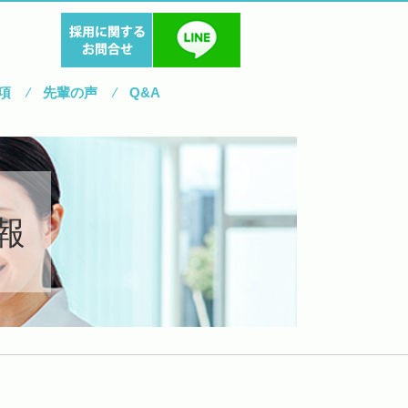
項
先輩の声
Q&A
報