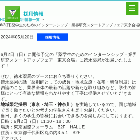
採用情報
HOME
採用情報一覧
6/2(日)薬学生のためのインターンシップ・業界研究スタートアップフェア東京会
採用トップ
2024年05月20日
採用情報
インターンシップ研修
研修制度
6月2日（日）に開催予定の「薬学生のためのインターンシップ・業界
研究スタートアップフェア 東京会場」に徳永薬局が出展いたしま
説明会・イベント情報
す！
ぜひ、徳永薬局のブースにお立ち寄りください。
募集要項
徳永薬局の話（薬剤師としての成長・地域医療・在宅・研修制度）は
勿論のこと、業界全体の最新の話題や新たな取り組みなど、学生の皆
先輩の声
様にとって有益な情報をわかりやすく丁寧に提供させていただきま
す。
Q&A
地域限定採用（東京・埼玉・神奈川）
を実施しているので、同じ地域
で長く働きたいとお考えの学生さんも是非お越しください。
当日、多くの学生の皆様にお会いできるのを楽しみにしております。
日時：6月2日（日）11:30～18：00
場所：東京国際フォーラム B2F HALL E
住所：東京都千代田区丸の内3-5-1 B2F
アクセス：