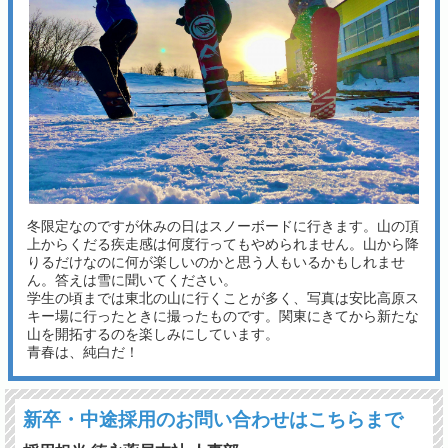
冬限定なのですが休みの日はスノーボードに行きます。山の頂
上からくだる疾走感は何度行ってもやめられません。山から降
りるだけなのに何が楽しいのかと思う人もいるかもしれませ
ん。答えは雪に聞いてください。
学生の頃までは東北の山に行くことが多く、写真は安比高原ス
キー場に行ったときに撮ったものです。関東にきてから新たな
山を開拓するのを楽しみにしています。
青春は、純白だ！
新卒・中途採用の
お問い合わせは
こちらまで