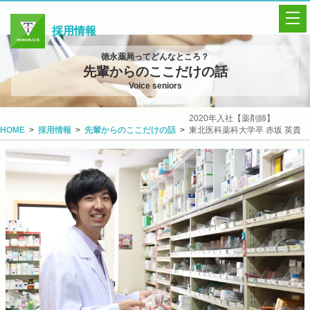
採用情報
徳永薬局ってどんなところ？
採用トップ
先輩からのここだけの話
Voice seniors
インターンシップ研修
研修制度
2020年入社【薬剤師】
HOME
採用情報
先輩からのここだけの話
東北医科薬科大学卒 赤坂 英貴
説明会・イベント情報
募集要項
先輩の声
Q&A