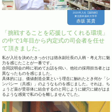
2020年入社【薬剤師】
東北医科薬科大学卒
赤坂 英貴
「挑戦することを応援してくれる環境」
の中で1年目から内定式の司会者を任せ
て頂きました。
私が入社を決めたきっかけは徳永副社長の人柄・考え方に魅
力を感じたことが一番です。
合同説明会の時に初めてお話を伺い、他社の採用担当者とは
異なったものを感じました。
具体的には、価値創造企業という理念に触れたとき何か「シ
ンパシー（共感）」のようなものを感じました。それは、ち
ょうど薬が受容体に結合するのと同じように鍵穴に鍵がはま
るような感覚で私の心を離しませんでした。