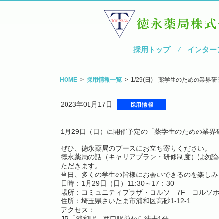
採用トップ
インター
HOME
採用情報一覧
1/29(日)「薬学生のための業
2023年01月17日
採用情報
1月29日（日）に開催予定の「薬学生のための業
ぜひ、徳永薬局のブースにお立ち寄りください。
徳永薬局の話（キャリアプラン・研修制度）は勿論
ただきます。
当日、多くの学生の皆様にお会いできるのを楽しみ
日時：1月29日（日）11:30～17：30
場所：コミュニティプラザ・コルソ 7F コルソ
住所：埼玉県さいたま市浦和区高砂1-12-1
アクセス：
JR「浦和駅」西口駅前から徒歩1分