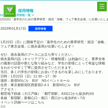
採用情報
HOME
採用情報一覧
1/22(日)「薬学生のための業界研究・就活「攻略」フェア東京会場」に出展いたし
採用トップ
2023年01月17日
採用情報
インターンシップ研修
研修制度
1月22日（日）に開催予定の「薬学生のための業界研究・就活「攻略」
フェア東京会場」に徳永薬局が出展いたします！
説明会・イベント情報
ぜひ、徳永薬局のブースにお立ち寄りください。
徳永薬局の話（キャリアプラン・研修制度）は勿論のこと、業界全体
募集要項
の最新の話題や新たな取り組みなど、学生の皆様にとって有益な情報
をわかりやすく丁寧に提供させていただきます。
先輩の声
当日、多くの学生の皆様にお会いできるのを楽しみにしております。
日時：1月22日（日）11:30～17：30
Q&A
場所：新宿NSビル B1F NSイベントホール
住所：東京都新宿区西新宿2-4-1 新宿NSビル B1F
アクセス：
都営地下鉄線（大江戸線）「都庁前駅」A3出口から徒歩約3分
各線「新宿駅」新都心口・南口・西口から徒歩約6～7分
イベント詳細ページはこちら
⇩⇩⇩